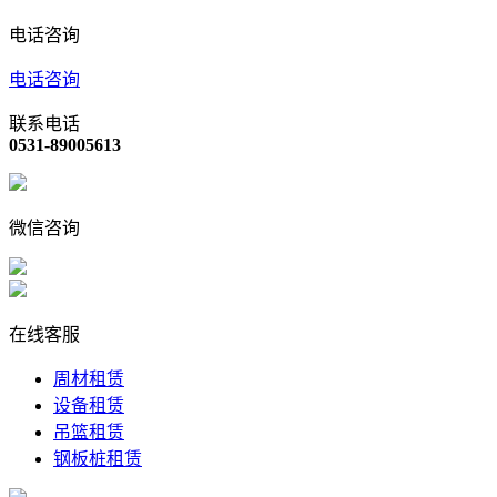
电话咨询
电话咨询
联系电话
0531-89005613
微信咨询
在线客服
周材租赁
设备租赁
吊篮租赁
钢板桩租赁