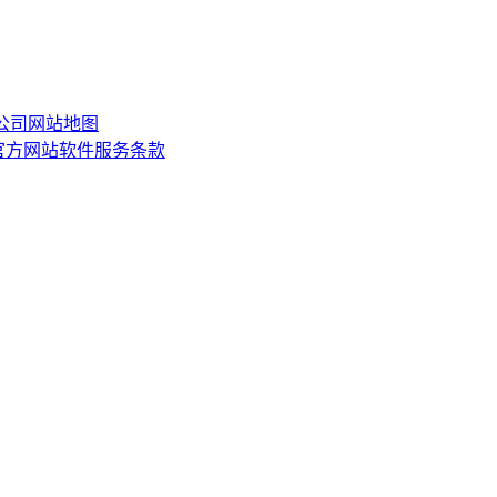
限公司
网站地图
or)官方网站软件服务条款