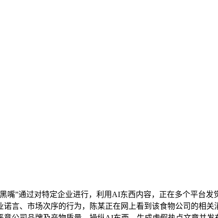
”通过对特定企业进行，利用AI东西内容，正在多个平台发觉关于
业诺言、市场次序的行为，陈某正在网上看到该食物公司的相关
恶意公司品牌及产物质量，操纵AI东西、生成虚假热点文章并发