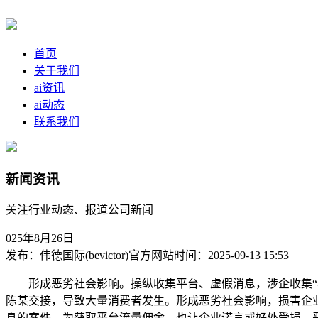
首页
关于我们
ai资讯
ai动态
联系我们
新闻资讯
关注行业动态、报道公司新闻
025年8月26日
发布：伟德国际(bevictor)官方网站
时间：2025-09-13 15:53
形成恶劣社会影响。操纵收集平台、虚假消息，涉企收集“黑嘴
陈某交接，导致大量消费者发生。形成恶劣社会影响，损害企
息的案件。为获取平台流量佣金，也让企业诺言或好处受损，